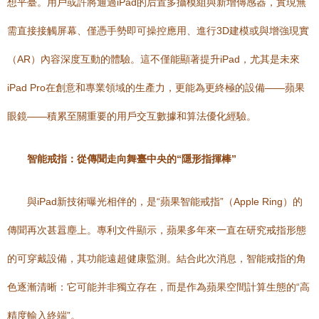
想平臺。用戶或許將通過iPad的后置多攝模組與新增傳感器，實現無
需直接接觸屏幕、僅憑手勢即可操控應用、進行3D建模或與增強現實
（AR）內容深度互動的體驗。這不僅能顯著提升iPad，尤其是未來
iPad Pro在創意和專業領域的生產力，更能為更終極的設備——蘋果
眼鏡——積累至關重要的用戶交互數據和算法優化經驗。
智能戒指：從傳聞走向舞臺中央的“隱形指揮棒”
與iPad新技術曝光相伴的，是“蘋果智能戒指”（Apple Ring）的
傳聞再次甚囂塵上。專利文件顯示，蘋果多年來一直在研究戒指形態
的可穿戴設備，其功能遠超健康監測。結合此次消息，智能戒指的角
色逐漸清晰：它可能并非獨立存在，而是作為蘋果空間計算生態的“高
精度輸入終端”。