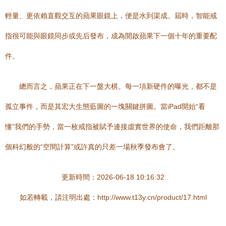
輕量、更依賴直觀交互的蘋果眼鏡上，便是水到渠成。屆時，智能戒
指很可能與眼鏡同步或先后發布，成為開啟蘋果下一個十年的重要配
件。
總而言之，蘋果正在下一盤大棋。每一項新硬件的曝光，都不是
孤立事件，而是其宏大生態藍圖的一塊關鍵拼圖。當iPad開始“看
懂”我們的手勢，當一枚戒指被賦予連接虛實世界的使命，我們距離那
個科幻般的“空間計算”或許真的只差一場秋季發布會了。
更新時間：2026-06-18 10:16:32
如若轉載，請注明出處：http://www.t13y.cn/product/17.html