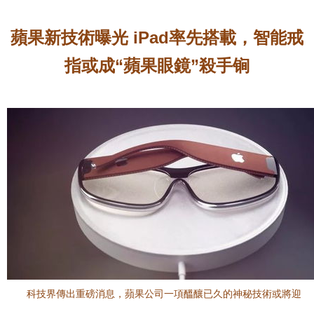
蘋果新技術曝光 iPad率先搭載，智能戒
指或成“蘋果眼鏡”殺手锏
科技界傳出重磅消息，蘋果公司一項醞釀已久的神秘技術或將迎