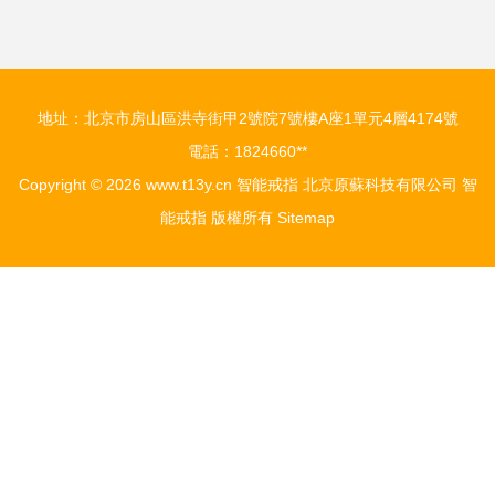
地址：北京市房山區洪寺街甲2號院7號樓A座1單元4層4174號
電話：1824660**
Copyright © 2026
www.t13y.cn
智能戒指
北京原蘇科技有限公司
智
能戒指
版權所有
Sitemap