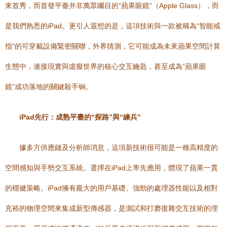
來首秀，而首發平臺并非萬眾矚目的“蘋果眼鏡”（Apple Glass），而
是我們熟悉的iPad。更引人遐想的是，這項技術與一款被稱為“智能戒
指”的可穿戴設備緊密關聯，外界猜測，它可能成為未來蘋果空間計算
生態中，連接現實與虛擬世界的核心交互鑰匙，甚至成為“蘋果眼
鏡”成功落地的關鍵殺手锏。
iPad先行：成熟平臺的“探路”與“練兵”
據多方供應鏈及分析師消息，這項新技術很可能是一種高精度的
空間感知與手勢交互系統。選擇在iPad上率先應用，體現了蘋果一貫
的穩健策略。iPad擁有龐大的用戶基礎、強勁的處理器性能以及相對
充裕的物理空間來集成新型傳感器，是測試和打磨復雜交互技術的理